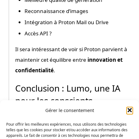
Reconnaissance d’images
Intégration à Proton Mail ou Drive
Accès API ?
Il sera intéressant de voir si Proton parvient à
maintenir cet équilibre entre
innovation et
confidentialité
.
Conclusion : Lumo, une IA
pour les conscients
Gérer le consentement
Proton signe un coup fort : proposer une IA
Pour offrir les meilleures expériences, nous utilisons des technologies
grand public, alignée sur des
valeurs de
telles que les cookies pour stocker et/ou accéder aux informations des
protection de la vie privée
, hébergée en
appareils. Le fait de consentir à ces technologies nous permettra de