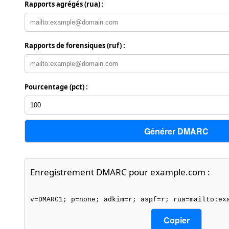
Rapports agrégés (rua) :
Rapports de forensiques (ruf) :
Pourcentage (pct) :
Générer DMARC
Enregistrement DMARC pour example.com :
v=DMARC1; p=none; adkim=r; aspf=r; rua=mailto:ex
Copier