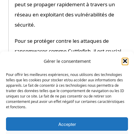
peut se propager rapidement à travers un
réseau en exploitant des vulnérabilités de
sécurité.
Pour se protéger contre les attaques de
ransomwares comme Cuttlefish, il est crucial
pour les entreprises et les utilisateurs de
Gérer le consentement
mettre en place des mesures de sécurité
Pour offrir les meilleures expériences, nous utilisons des technologies
telles que les cookies pour stocker et/ou accéder aux informations des
robustes, telles que des sauvegardes
appareils. Le fait de consentir à ces technologies nous permettra de
traiter des données telles que le comportement de navigation ou les ID
régulières des données, des logiciels antivirus
uniques sur ce site. Le fait de ne pas consentir ou de retirer son
et anti-malware à jour, ainsi que des pratiques
consentement peut avoir un effet négatif sur certaines caractéristiques
et fonctions.
de sécurité informatique strictes, telles que la
sensibilisation des employés aux menaces
Accepter
potentielles et l’utilisation de pare-feu et de