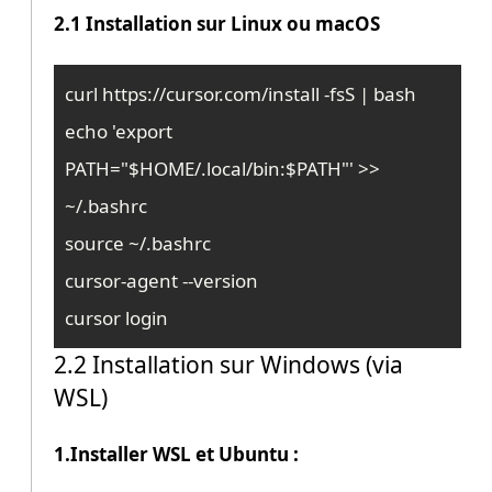
2.1 Installation sur Linux ou macOS
curl https://cursor.com/install -fsS | bash

echo 'export 
PATH="$HOME/.local/bin:$PATH"' >> 
~/.bashrc

source ~/.bashrc

cursor-agent --version

cursor login
2.2 Installation sur Windows (via
WSL)
1.Installer WSL et Ubuntu :