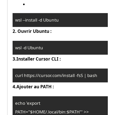
wsl --install -d Ubuntu
2. Ouvrir Ubuntu :
wsl -d Ubuntu
3.Installer Cursor CLI :
curl https://cursor.com/install -fsS | bash
4.Ajouter au PATH :
echo 'export 
PATH="$HOME/.local/bin:$PATH"' >> 