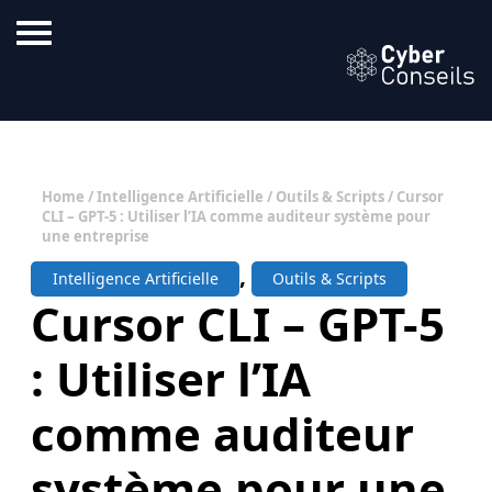
Home
/
Intelligence Artificielle
/
Outils & Scripts
/ Cursor
CLI – GPT-5 : Utiliser l’IA comme auditeur système pour
une entreprise
,
Intelligence Artificielle
Outils & Scripts
Cursor CLI – GPT-5
: Utiliser l’IA
comme auditeur
système pour une